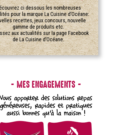
écouvrez ci dessous les nombreuses
lités pour la marque La Cuisine d’Océane:
elles recettes, jeux concours, nouvelle
gamme de produits etc.
ssez aux actualités sur la page Facebook
de La Cuisine d’Océane.
MES ENGAGEMENTS
Vous apporter des solutions repas
généreuses, rapides et pratiques
aussi bonnes qu’à la maison !