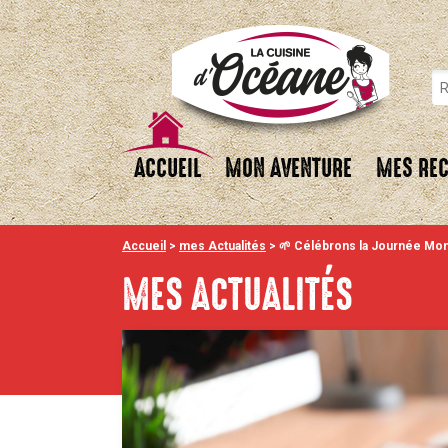
ACCUEIL
MON AVENTURE
MES REC
Accueil
>
mes Actualités
>
🌱 Célébrons la Journée Mon
MES ACTUALITÉS