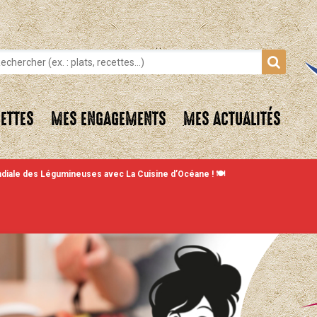
ETTES
MES ENGAGEMENTS
MES ACTUALITÉS
diale des Légumineuses avec La Cuisine d’Océane ! 🍽️