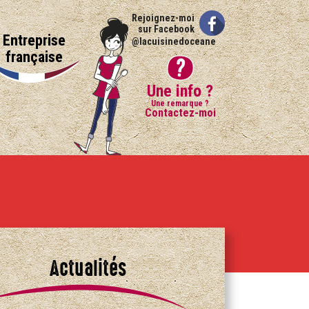
Rejoignez-moi
sur Facebook
Entreprise
@lacuisinedoceane
française
Une info ?
Une remarque ?
Contactez-moi
Actualités