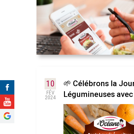
10
🌱 Célébrons la Jou
FÉV
Légumineuses avec L
2024