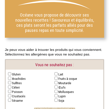
Océane vous propose de découvrir ses
nouvelles recettes ! Savoureux et équilibrés,
ces plats seront les parfaits alliés pour des
pauses repas en toute simplicité.
Je peux vous aider à trouver les produits qui vous conviennent.
Sélectionnez les allergènes que vous ne souhaitez pas.
Vous ne
souhaitez pas :
Gluten
Lait
Arachides
Fruits à coque
Sulfites
Moutarde
Céleri
Œufs
Poisson
Mollusques
Crustacés
Lupin
Sésame
Soja