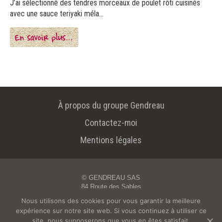
J’ai sélectionné des tendres morceaux de poulet rôti cuisinés
avec une sauce teriyaki méla...
En savoir plus…
À propos du groupe Gendreau
Contactez-moi
Mentions légales
© GENDREAU SAS
84 Route des Sables
85800 St Gilles Croix de Vie
Nous utilisons des cookies pour vous garantir la meilleure
Tél. : 02 51 55 49 88 - Email :
oceane@gendreau.fr
expérience sur notre site web. Si vous continuez à utiliser ce
POUR VOTRE SANTÉ, ÉVITEZ DE GRIGNOTER ENTRE LES
site, nous supposerons que vous en êtes satisfait.